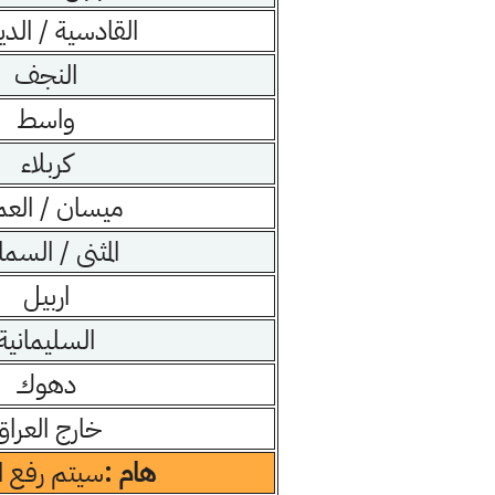
القادسية / الدي
النجف
واسط
كربلاء
ميسان / العم
المثنى / السما
اربيل
السليمانية
دهوك
خارج العراق
هام :
سيتم رفع ا