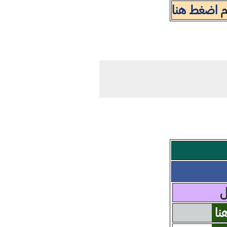
ام
اضغط هنا
ل
نا