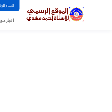
اقسام الموق
اخبار منو