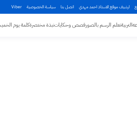
ع
ارشيف موقع الاستاذ احمد مهدي
اتصل بنا
سياسة الخصوصية
Viber
عه
التربية
تعلم الرسم بالصور
قصص وحكايات
نبذة مختصرة
كلمة يوم الخم