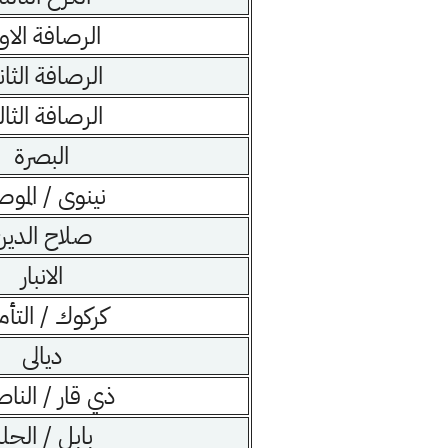
الرصافة الاو
الرصافة الثان
الرصافة الثال
البصرة
نينوى / المو
صلاح الدين
الانبار
كركوك / التأم
ديالى
ذي قار / الناص
بابل / الحل