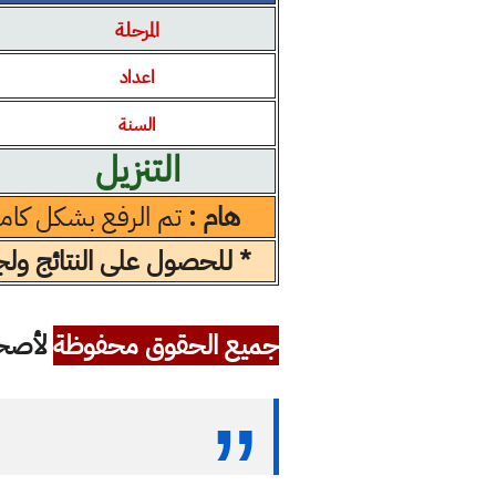
المرحلة
اعداد
السنة
التنزيل
هام :
تم الرفع بشكل كام
* للحصول على النتائج ولجم
جميع الحقوق محفوظة
لأصحاب