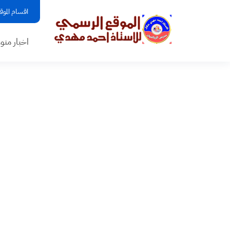
اقسام الموق
اخبار منو