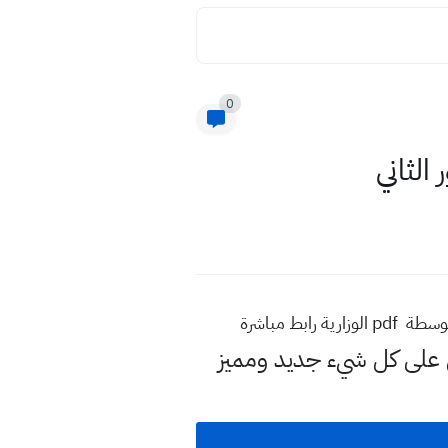
0
لى كل شيء جديد ومميز