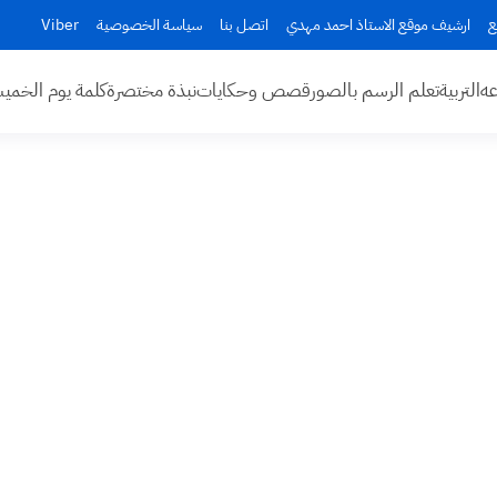
ع
ارشيف موقع الاستاذ احمد مهدي
اتصل بنا
سياسة الخصوصية
Viber
عه
التربية
تعلم الرسم بالصور
قصص وحكايات
نبذة مختصرة
كلمة يوم الخم