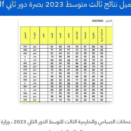
 نتائج ثالث متوسط 2023 بصرة دور ثاني pdf
أعلنت وزارة التربية الع