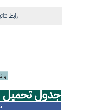
رابط نتائج الثالث
او ت
جدول تحميل مل
نسخ