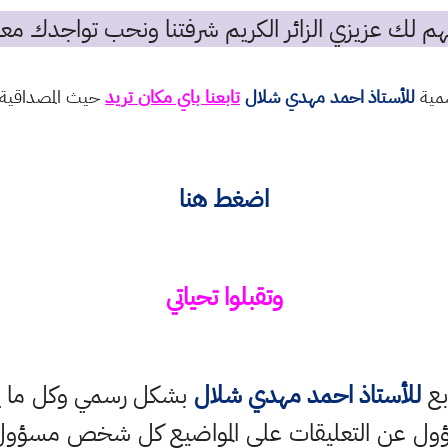
م لك عزيزي الزائر الكريم شرفتنا ونحب تواجدك معن
سمية
للأستاذ احمد مهدي شلال
تابعنا باي مكان تريد
حيث المصداقية و
اضغط هنا
وتقبلوا
تحياتي
بع
للأستاذ احمد مهدي شلال
بشكل رسمي وكل ما ينش
ؤول عن التعليقات على المواضيع كل شخص مسؤول ع