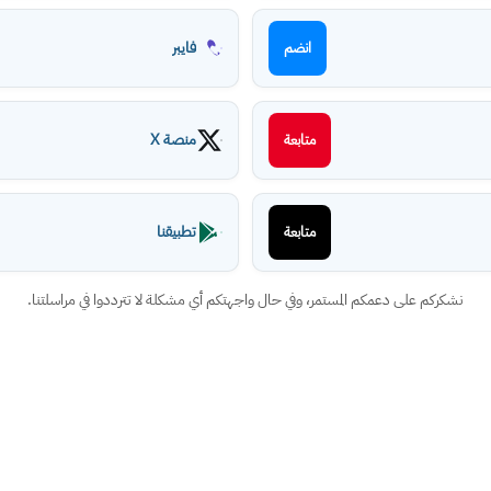
فايبر
انضم
منصة X
متابعة
تطبيقنا
متابعة
نشكركم على دعمكم المستمر، وفي حال واجهتكم أي مشكلة لا تترددوا في مراسلتنا.