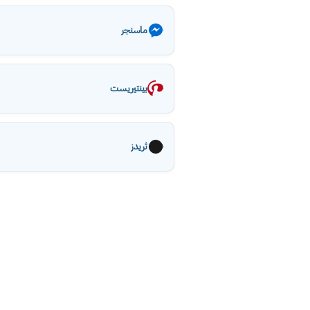
ماسنجر
بينتيريست
ثريدز