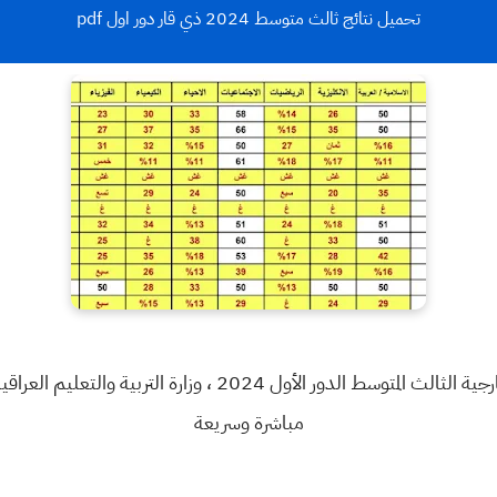
تحميل نتائج ثالث متوسط 2024 ذي قار دور اول pdf
أعلنت نتائج الامتحانات الصباحي والخارجية الثالث المتوسط الدور 
مباشرة وسريعة