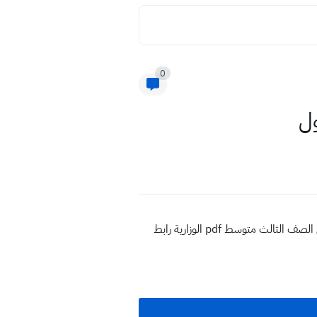
0
نتائج الثالث المتوسط 2024 محافظة ذي قار الدور الأول نتائج صف ثالث متوسط 2024 تحميل ملف بي دي اف لنتائج الصف الثالث متوسط pdf الوزارية رابط