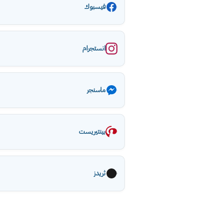
فيسبوك
انستجرام
ماسنجر
بينتيريست
ثريدز