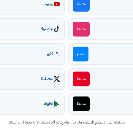
يوتيوب
متابعة
تيك توك
متابعة
فايبر
انضم
منصة X
متابعة
تطبيقنا
متابعة
نشكركم على دعمكم المستمر، وفي حال واجهتكم أي مشكلة لا تترددوا في مراسلتنا.