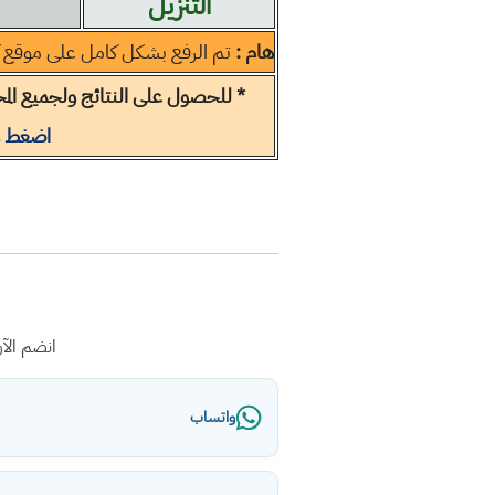
التنزيل
هام :
تم الرفع بشكل كامل على موقع 
* للحصول على النتائج ولجميع المح
اضغط ه
انضم الآ
واتساب