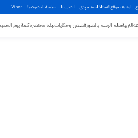
ع
ارشيف موقع الاستاذ احمد مهدي
اتصل بنا
سياسة الخصوصية
Viber
عه
التربية
تعلم الرسم بالصور
قصص وحكايات
نبذة مختصرة
كلمة يوم الخم