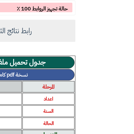
حالة تجهيز الروابط 100 ٪
رابط نتائج الثالث متوس
جدول تحميل ملف ن
نسخة pdf كاملة مجانية
المرحلة
اعداد
السنة
الحالة