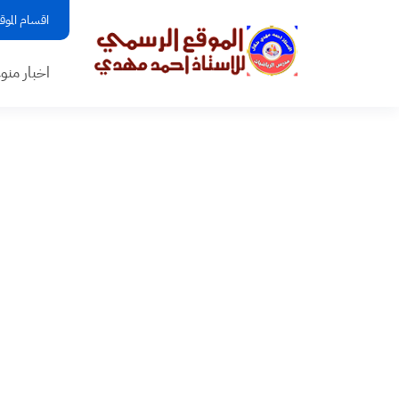
اقسام الموق
اخبار منو