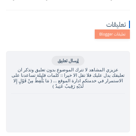
تعليقات
إرسال تعليق
عزيزي المشاهد لا تترك الموضوع بدون تعليق وتذكر ان
تعليقك يدل عليك فلا تقل الا خيرا :: كلمات قليلة تساعدنا على
الاستمرار في خدمتكم ادارة الموقع ... ( مَا يَلْفِظُ مِنْ قَوْلٍ إِلا
لَدَيْهِ رَقِيبٌ عَتِيدٌ )