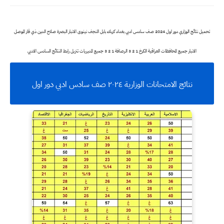
تحميل نتائج الوزاري دور اول 2024 صف سادس ادبي بغداد كربلاء بابل النجف نينوى الانبار البصرة صلاح الدين ذي قار الموصل
الانبار جميع المحافظات العراقية الكرخ 1 2 3 الرصافة 1 2 3 جميع المديريات تنزيل رابط النتائج السادس الادبي
نتائج الامتحانات الوزارية ٢٠٢٤ صف سادس ادبي دور اول