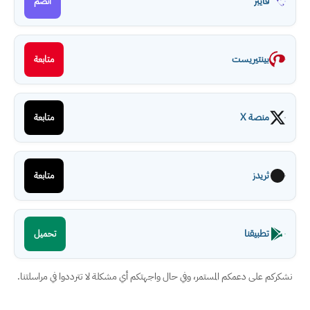
فايبر
انضم
بينتيريست
متابعة
منصة X
متابعة
ثريدز
متابعة
تطبيقنا
تحميل
نشكركم على دعمكم المستمر، وفي حال واجهتكم أي مشكلة لا تترددوا في مراسلتنا.