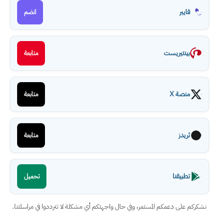
فايبر
انضم
بينتيريست
متابعة
منصة X
متابعة
ثريدز
متابعة
تطبيقنا
تحميل
نشكركم على دعمكم المستمر، وفي حال واجهتكم أي مشكلة لا تترددوا في مراسلتنا.