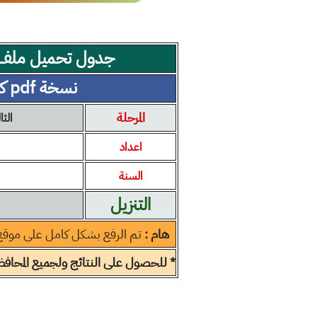
جدول تحميل ملف 
نسخة pdf كاملة مجانية
المرحلة
الثا
اعداد
السنة
التنزيل
هام :
تم الرفع بشكل كامل على موقع
* للحصول على النتائج ولجميع المحافظا