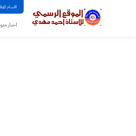
اقسام الموق
اخبار منو