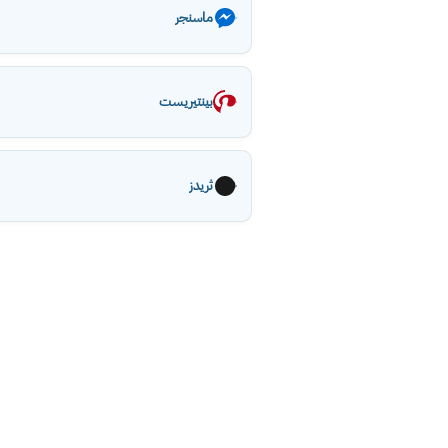
ماسنجر
بينتيريست
ثريدز