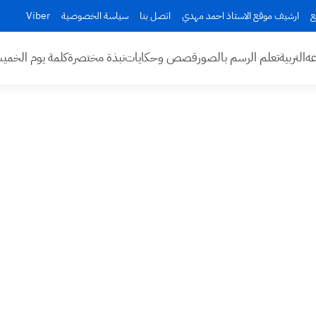
ع
ارشيف موقع الاستاذ احمد مهدي
اتصل بنا
سياسة الخصوصية
Viber
عه
التربية
تعلم الرسم بالصور
قصص وحكايات
نبذة مختصرة
كلمة يوم الخم