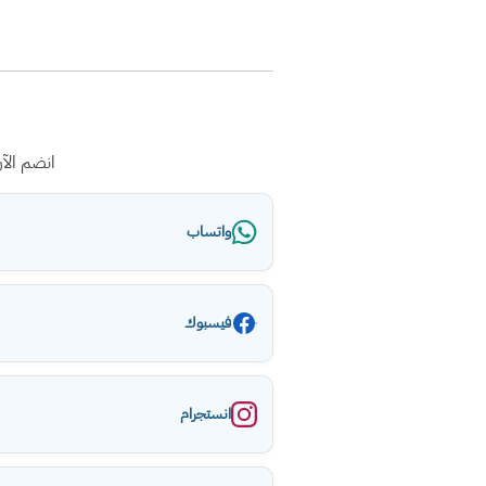
انضم الآ
واتساب
فيسبوك
انستجرام