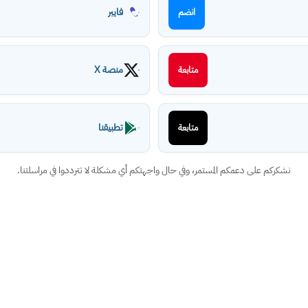
فايبر
انضم
منصة X
متابعة
تطبيقنا
متابعة
نشكركم على دعمكم المستمر، وفي حال واجهتكم أي مشكلة لا تترددوا في مراسلتنا.