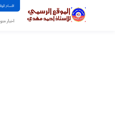
اقسام الموق
اخبار منو