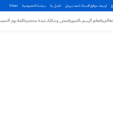
ع
ارشيف موقع الاستاذ احمد مهدي
اتصل بنا
سياسة الخصوصية
Viber
عه
التربية
تعلم الرسم بالصور
قصص وحكايات
نبذة مختصرة
كلمة يوم الخم