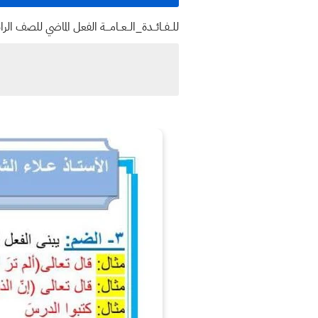
للــفــائــدة_الــعــامـــة الفعل الماضي للصف ا