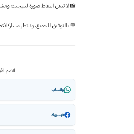
📸 لا تنسَ التقاط صورة لنتيجتك ومشار
💬 بالتوفيق للجميع، وننتظر مشاركاتكم 
انضم الآ
واتساب
فيسبوك