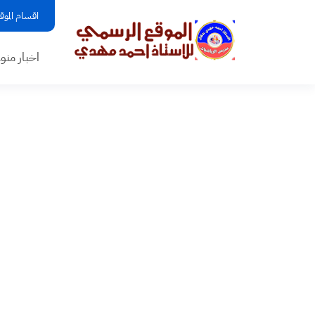
اقسام الموق
اخبار منو