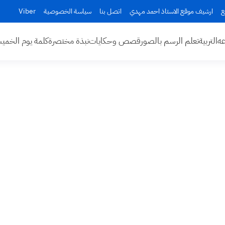
ع
ارشيف موقع الاستاذ احمد مهدي
اتصل بنا
سياسة الخصوصية
Viber
عه
التربية
تعلم الرسم بالصور
قصص وحكايات
نبذة مختصرة
كلمة يوم الخم