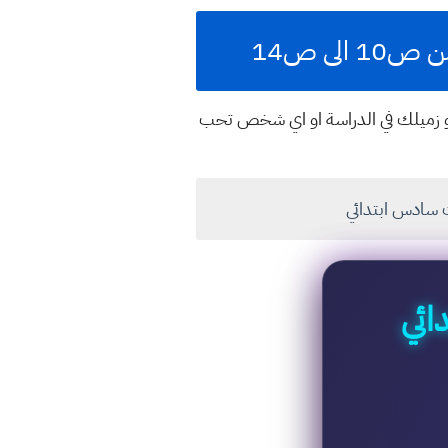
لى ص14
او زميلك في الدراسة او اي شخص تحب
ت سادس ابتدائي
ائي