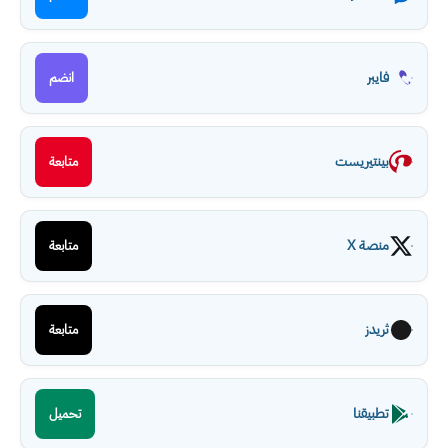
فايبر
انضم
بينتيريست
متابعة
منصة X
متابعة
ثريدز
متابعة
تطبيقنا
تحميل