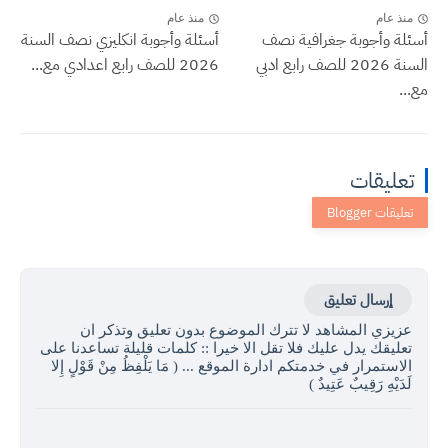
منذ عام
منذ عام
أسئلة وأجوبة جغرافية نصف
أسئلة وأجوبة انكليزي نصف السنة
السنة 2026 للصف رابع ادبي
2026 للصف رابع اعدادي مع...
مع...
تعليقات
إرسال تعليق
عزيزي المشاهد لا تترك الموضوع بدون تعليق وتذكر ان
تعليقك يدل عليك فلا تقل الا خيرا :: كلمات قليلة تساعدنا على
الاستمرار في خدمتكم ادارة الموقع ... ( مَا يَلْفِظُ مِنْ قَوْلٍ إِلا
لَدَيْهِ رَقِيبٌ عَتِيدٌ )