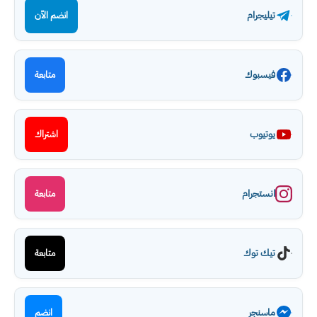
تيليجرام
انضم الآن
فيسبوك
متابعة
يوتيوب
اشتراك
انستجرام
متابعة
تيك توك
متابعة
ماسنجر
انضم