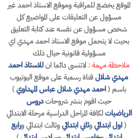
الموقع يخضع للمراقبة وموقع الاستاذ احمد غير
مسؤول عن التعليقات على المواضيع كل
شخص مسؤول عن نفسه عند كتابة التعليق
بحيث لا يتحمل موقع الاستاذ احمد مهدي اي
مسؤولية قانونية حيال ذلك
ملاحظة مهمة :
لاتنسى دائما ان
للاستاذ احمد
مهدي شلال
قناة رسمية على موقع اليوتيوب
باسم (
احمد مهدي شلال عباس المهداوي
)
حيث اقوم بنشر شروحات
دروس
الرياضيات
لكافة المراحل الدراسية مرحلة الابتدائي
(
اول ابتدائي
و
ثاني ابتدائي
وثالث ابتدائي و
رابع
ابتدائي
و
خامس ابتدائي
و
سادس ابتدائي
)