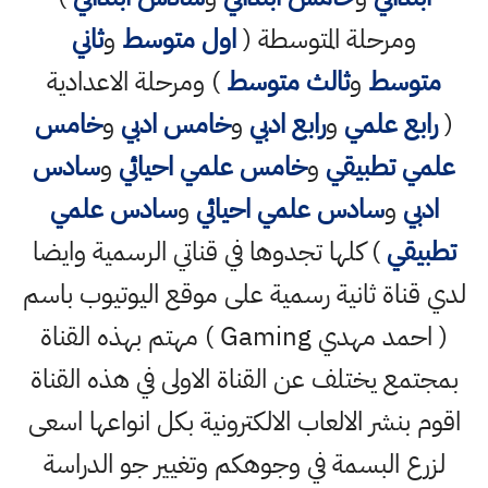
ومرحلة المتوسطة (
اول متوسط
و
ثاني
متوسط
و
ثالث متوسط
) ومرحلة الاعدادية
(
رابع علمي
و
رابع ادبي
و
خامس ادبي
و
خامس
علمي تطبيقي
و
خامس علمي احيائي
و
سادس
ادبي
و
سادس علمي احيائي
و
سادس علمي
تطبيقي
) كلها تجدوها في قناتي الرسمية وايضا
لدي قناة ثانية رسمية على موقع اليوتيوب باسم
( احمد مهدي Gaming ) مهتم بهذه القناة
بمجتمع يختلف عن القناة الاولى في هذه القناة
اقوم بنشر الالعاب الالكترونية بكل انواعها اسعى
لزرع البسمة في وجوهكم وتغيير جو الدراسة