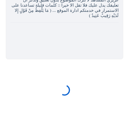
تعليقك يدل عليك فلا تقل الا خيرا :: كلمات قليلة تساعدنا على
الاستمرار في خدمتكم ادارة الموقع ... ( مَا يَلْفِظُ مِنْ قَوْلٍ إِلا
لَدَيْهِ رَقِيبٌ عَتِيدٌ )