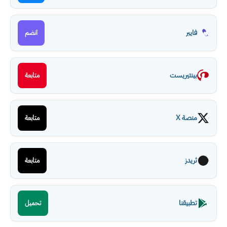
فايبر
انضم
بينتيريست
متابعة
منصة X
متابعة
ثريدز
متابعة
تطبيقنا
تحميل