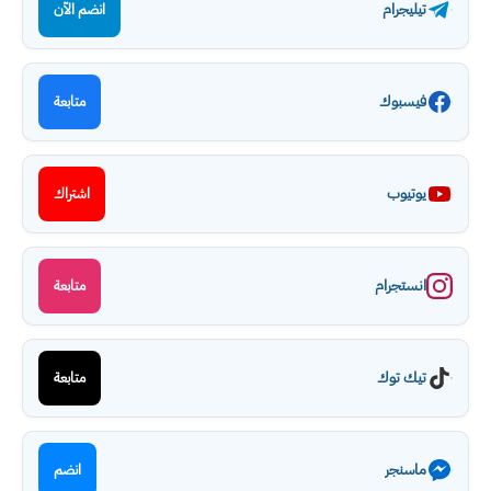
تيليجرام
انضم الآن
فيسبوك
متابعة
يوتيوب
اشتراك
انستجرام
متابعة
تيك توك
متابعة
ماسنجر
انضم