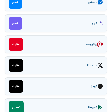
ماسنجر
انضم
فايبر
انضم
بينتيريست
متابعة
منصة X
متابعة
ثريدز
متابعة
تطبيقنا
تحميل