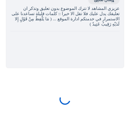
عزيزي المشاهد لا تترك الموضوع بدون تعليق وتذكر ان
تعليقك يدل عليك فلا تقل الا خيرا :: كلمات قليلة تساعدنا على
الاستمرار في خدمتكم ادارة الموقع ... ( مَا يَلْفِظُ مِنْ قَوْلٍ إِلا
لَدَيْهِ رَقِيبٌ عَتِيدٌ )