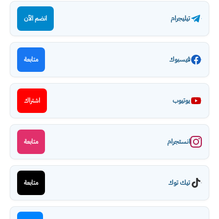
تيليجرام
انضم الآن
فيسبوك
متابعة
يوتيوب
اشتراك
انستجرام
متابعة
تيك توك
متابعة