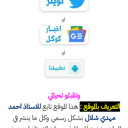
او
او
وتقبلو تحياتي
التعريف بالموقع :
هذا الموقع تابع
للاستاذ احمد
مهدي شلال
بشكل رسمي وكل ما ينشر في