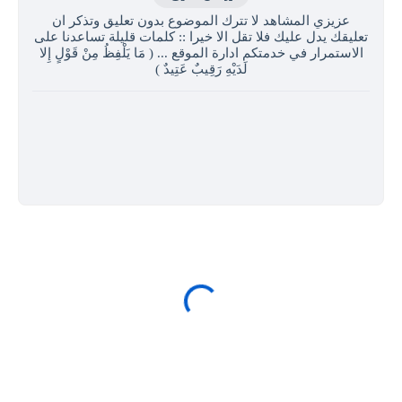
عزيزي المشاهد لا تترك الموضوع بدون تعليق وتذكر ان
تعليقك يدل عليك فلا تقل الا خيرا :: كلمات قليلة تساعدنا على
الاستمرار في خدمتكم ادارة الموقع ... ( مَا يَلْفِظُ مِنْ قَوْلٍ إِلا
لَدَيْهِ رَقِيبٌ عَتِيدٌ )