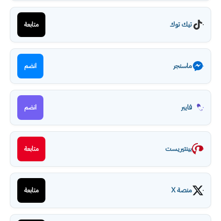
تيك توك
متابعة
ماسنجر
انضم
فايبر
انضم
بينتيريست
متابعة
منصة X
متابعة