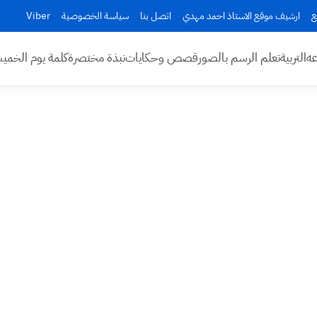
ع
ارشيف موقع الاستاذ احمد مهدي
اتصل بنا
سياسة الخصوصية
Viber
عه
التربية
تعلم الرسم بالصور
قصص وحكايات
نبذة مختصرة
كلمة يوم الخم