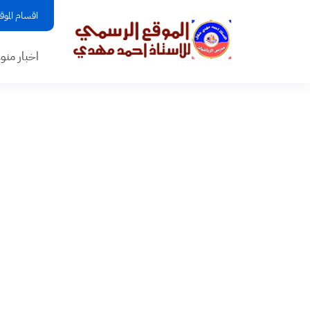
اقسام الموق
اخبار منو