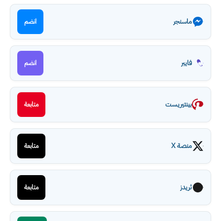
ماسنجر
انضم
فايبر
انضم
بينتيريست
متابعة
منصة X
متابعة
ثريدز
متابعة