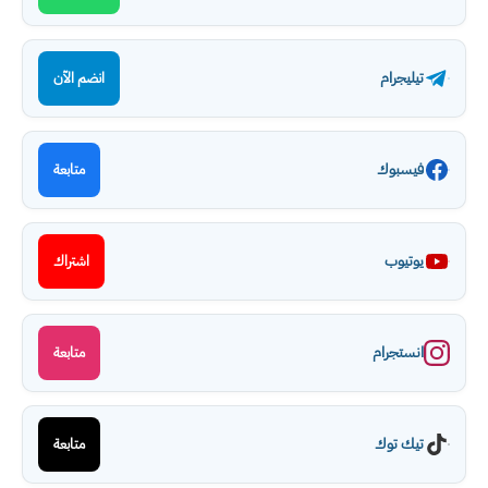
تيليجرام
انضم الآن
فيسبوك
متابعة
يوتيوب
اشتراك
انستجرام
متابعة
تيك توك
متابعة