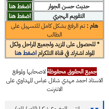
حديث حسن الجوار
اضغط هنا
التقويم الهجري
اضغط هنا
هام :
تم الرفع بشكل كامل للتسهيل على
الطالب
* للحصول على المزيد ولجميع المراحل ولكل
المواد اشترك في قناة التلكرام
اضغط هنا
جميع الحقوق محفوظة
لاصحابها ولموقع
الاستاذ احمد مهدي شلال عباس المهداوي على
الانترنت
انتهى الموضوع شكرا (لك / لكِ)