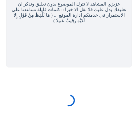
عزيزي المشاهد لا تترك الموضوع بدون تعليق وتذكر ان
تعليقك يدل عليك فلا تقل الا خيرا :: كلمات قليلة تساعدنا على
الاستمرار في خدمتكم ادارة الموقع ... ( مَا يَلْفِظُ مِنْ قَوْلٍ إِلا
لَدَيْهِ رَقِيبٌ عَتِيدٌ )